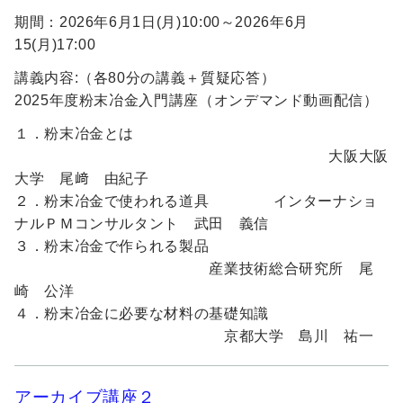
非会員
期間：2026年6月1日(月)10:00～2026年6月
44,000 円
15(月)17:00
(内消費税10%)
講義内容:（各80分の講義＋質疑応答）
学生非会員
2025年度粉末冶金入門講座（オンデマンド動画配信）
14,740 円
(内消費税10%)
１．粉末冶金とは
大阪大阪
大学 尾﨑 由紀子
２．粉末冶金で使われる道具 インターナショ
ナルＰＭコンサルタント 武田 義信
３．粉末冶金で作られる製品
産業技術総合研究所 尾
崎 公洋
４．粉末冶金に必要な材料の基礎知識
京都大学 島川 祐一
アーカイブ講座２